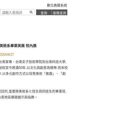
數位典藏系統
級美術系畢業美展 校內展
5/04/27
台南家專、台南女子技術學院到台南科技大學,
創校至今將滿50年,以文化與創意為精神,而本校
今,以多元創作方式以培育美術「推廣」、「創
目的,是要將美術系七技生與四技生的畢業班,
台南地區鄉親展示與指教。