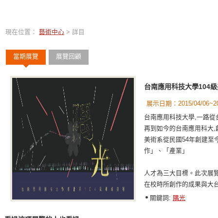
現在位置：
藝術中心
> 詳目
當期展覽
展覽回顧
台南應用科技大學104
展示日期：2015/04/06~201
台南應用科技大學,一路從
再到如今的台南應用科大,
美術系從民國54年創建至
作」、「產業」
人才為三大目標。此次展覽
在校時所創作的成果與大
關鍵詞:
隅光