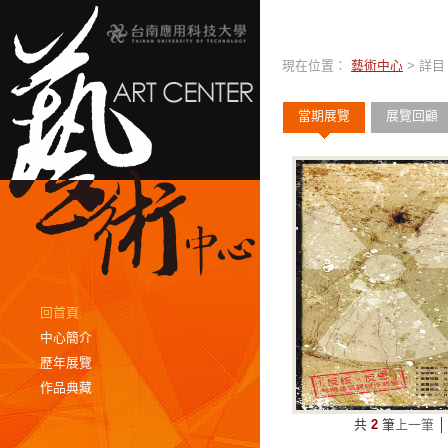
現在位置：
藝術中心
> 詳目
當期展覽
展覽回顧
回首頁
中心簡介
歷年展覽
作品典藏
共
2
筆
上一筆
│