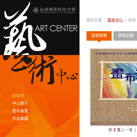
現在位置：
藝術中心
> 詳目
當期展覽
展覽回顧
回首頁
中心簡介
歷年展覽
作品典藏
共
2
筆
上一筆
│