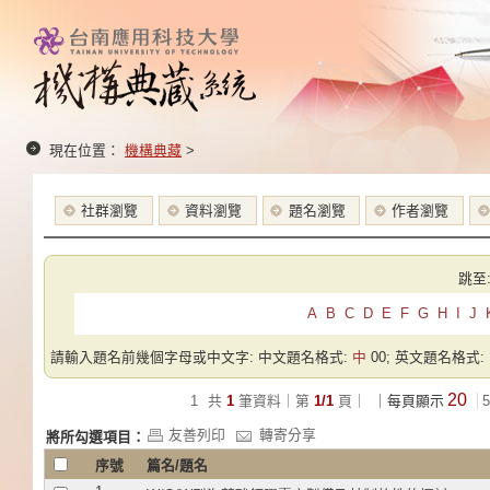
現在位置：
機構典藏
>
社群瀏覽
資料瀏覽
題名瀏覽
作者瀏覽
跳至
A
B
C
D
E
F
G
H
I
J
請輸入題名前幾個字母或中文字: 中文題名格式:
中
00; 英文題名格式:
20
1
共
1
筆資料｜第
1/1
頁｜
｜每頁顯示
5
友善列印
轉寄分享
將所勾選項目：
序號
篇名/題名