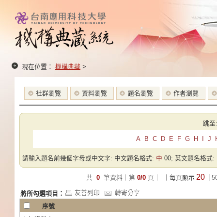
現在位置：
機構典藏
>
社群瀏覽
資料瀏覽
題名瀏覽
作者瀏覽
跳至
A
B
C
D
E
F
G
H
I
J
請輸入題名前幾個字母或中文字: 中文題名格式:
中
00; 英文題名格式:
20
共
0
筆資料｜第
0/0
頁｜
｜每頁顯示
5
友善列印
轉寄分享
將所勾選項目：
序號