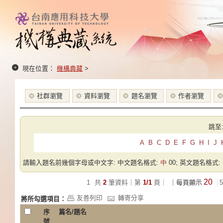
現在位置：
機構典藏
>
社群瀏覽
資料瀏覽
題名瀏覽
作者瀏覽
跳至
A
B
C
D
E
F
G
H
I
J
請輸入題名前幾個字母或中文字: 中文題名格式:
中
00; 英文題名格式:
20
1
共
2
筆資料｜第
1/1
頁｜
｜每頁顯示
5
友善列印
轉寄分享
將所勾選項目：
序
篇名/題名
號