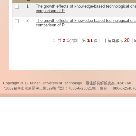
1
The growth effects of knowledge-based technological cha
comparison of R
2
The growth effects of knowledge-based technological cha
comparison of R
20
1
共
2
筆資料｜第
1/1
頁｜
｜每頁顯示
5
Copyright 2012 Tainan University of Technology 最佳觀賞解析度為1024*768
71002台南市永康區中正路529號 電話：+886-6-2532106 傳真：+886-6-25407