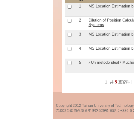
1
MS Location Estimation ba
2
Dilution of Position Calc
Systems
3
MS Location Estimation ba
4
MS Location Estimation ba
5
¿Un método ideal? Much
1
共
5
筆資料｜
Copyright 2012 Tainan University of Te
71002台南市永康區中正路529號 電話：+886-6-25