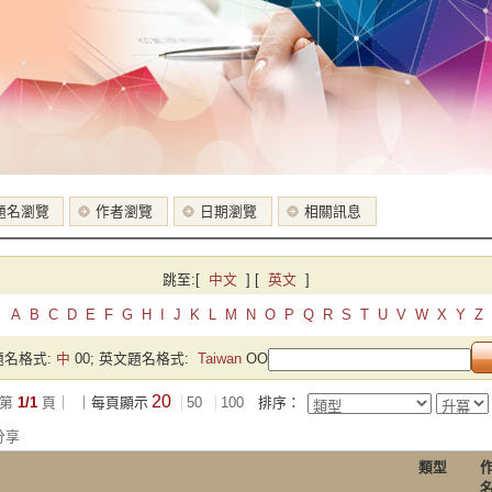
題名瀏覽
作者瀏覽
日期瀏覽
相關訊息
跳至:
[
中文
]
[
英文
]
A
B
C
D
E
F
G
H
I
J
K
L
M
N
O
P
Q
R
S
T
U
V
W
X
Y
Z
名格式:
中
00; 英文題名格式:
Taiwan
OO
20
第
1/1
頁｜
｜每頁顯示
50
100
排序：
分享
類型