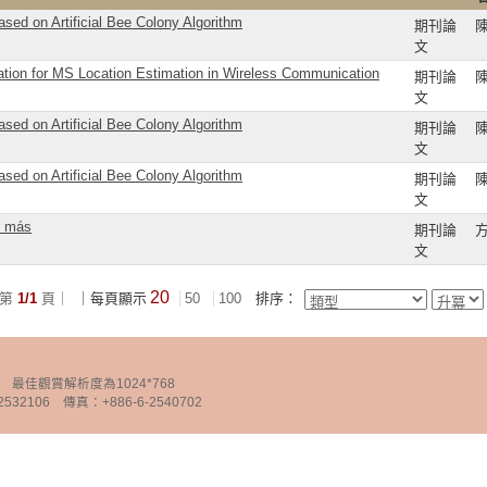
sed on Artificial Bee Colony Algorithm
期刊論
文
ulation for MS Location Estimation in Wireless Communication
期刊論
文
sed on Artificial Bee Colony Algorithm
期刊論
文
sed on Artificial Bee Colony Algorithm
期刊論
文
o más
期刊論
文
20
第
1/1
頁｜
｜每頁顯示
50
100
排序：
chnology 最佳觀賞解析度為1024*768
32106 傳真：+886-6-2540702