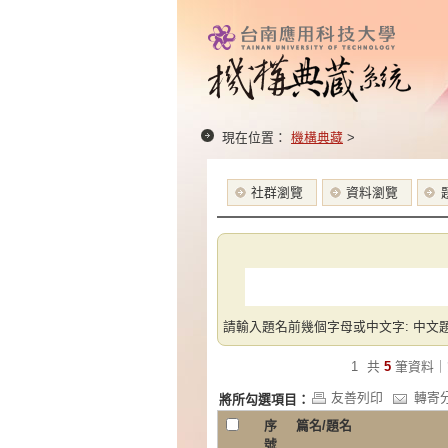
現在位置：
機構典藏
>
社群瀏覽
資料瀏覽
請輸入題名前幾個字母或中文字: 中文題
1
共
5
筆資料｜
友善列印
轉寄
將所勾選項目：
序
篇名/題名
號