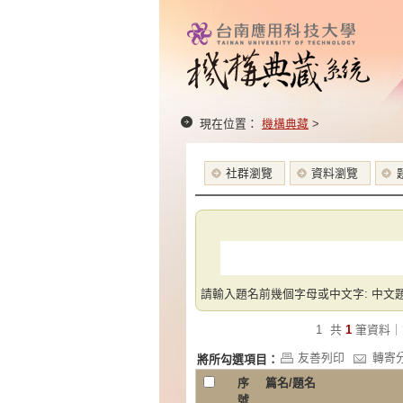
現在位置：
機構典藏
>
社群瀏覽
資料瀏覽
請輸入題名前幾個字母或中文字: 中文題
1
共
1
筆資料｜
友善列印
轉寄
將所勾選項目：
序
篇名/題名
號