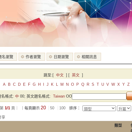
題名瀏覽
作者瀏覽
日期瀏覽
相關訊息
跳至:
[
中文
]
[
英文
]
A
B
C
D
E
F
G
H
I
J
K
L
M
N
O
P
Q
R
S
T
U
V
W
X
Y
Z
名格式:
中
00; 英文題名格式:
Taiwan
OO
20
第
1/1
頁｜
｜每頁顯示
50
100
排序：
分享
類型