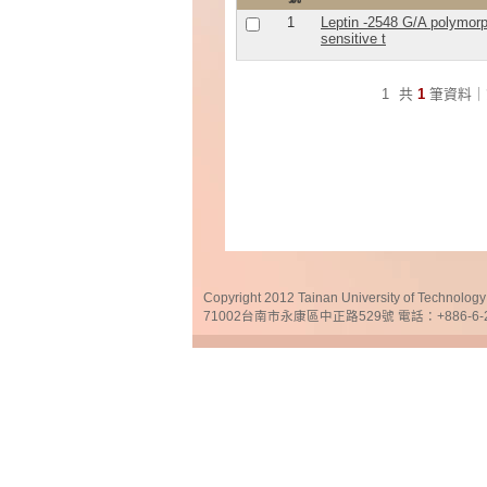
1
Leptin -2548 G/A polymorph
sensitive t
1
共
1
筆資料｜
Copyright 2012 Tainan University of Te
71002台南市永康區中正路529號 電話：+886-6-25