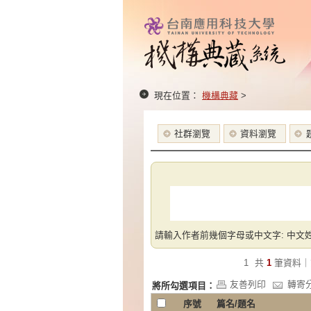
現在位置：
機構典藏
>
社群瀏覽
資料瀏覽
請輸入作者前幾個字母或中文字: 中文姓
1
共
1
筆資料｜
友善列印
轉寄
將所勾選項目：
序號
篇名/題名