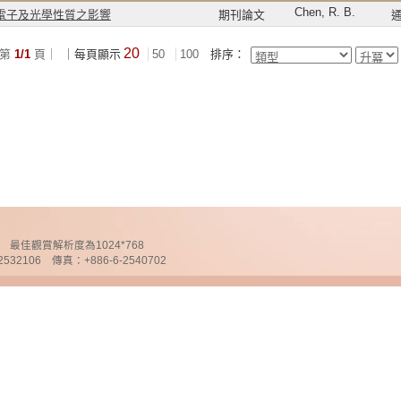
Chen, R. B.
電子及光學性質之影響
期刊論文
20
第
1/1
頁｜
｜每頁顯示
50
100
排序：
chnology 最佳觀賞解析度為1024*768
32106 傳真：+886-6-2540702