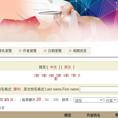
題名瀏覽
作者瀏覽
日期瀏覽
相關訊息
跳至:
[
中文
]
[
英文
]
2劃
3劃
4劃
5劃
6劃
7劃
8
劃
名格式:
陳00,
.英文姓名格式:Last name,First name
20
第
1/1
頁｜
｜每頁顯示
50
100
排序：
分享
類型
作者姓名