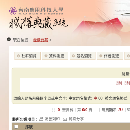
現在位置：
機構典藏
>
社群瀏覽
資料瀏覽
題名瀏覽
作者瀏覽
跳至
2劃
3劃
請輸入題名前幾個字母或中文字: 中文題名格式:
中
00; 英文題名格式:
20
共
0
筆資料｜第
0/0
頁｜
｜每頁顯示
5
友善列印
轉寄分享
將所勾選項目：
序號