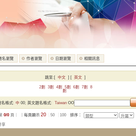
題名瀏覽
作者瀏覽
日期瀏覽
相關訊息
跳至:
[
中文
]
[
英文
]
2劃
3劃
4劃
5劃
6劃
7劃
8
劃
名格式:
中
00; 英文題名格式:
Taiwan
OO
20
第
0/0
頁｜
｜每頁顯示
50
100
排序：
分享