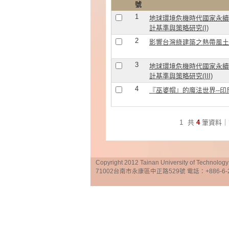
號
1
地球環境危機時代國家永續
計基準與策略研究(I)
2
影響台灣綠建築之熱帶風土
3
地球環境危機時代國家永續
計基準與策略研究(III)
4
『巫婆帽』的魔法世界--印尼
1
共
4
筆資料｜
Copyright 2012 Tainan University of Te
71002台南市永康區中正路529號 電話：+886-6-25