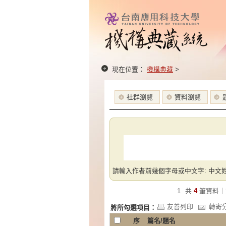
現在位置：
機構典藏
>
社群瀏覽
資料瀏覽
請輸入作者前幾個字母或中文字: 中文姓
1
共
4
筆資料｜
友善列印
轉寄
將所勾選項目：
序
篇名/題名