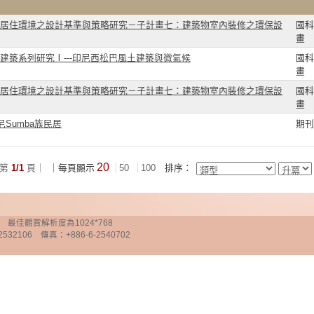
居住環境之設計基準與策略研究－子計畫七：建築物室內裝修之環保設
國科
畫
建築系列研究Ⅰ---印尼西松巴風土建築與微氣候
國科
畫
居住環境之設計基準與策略研究－子計畫七：建築物室內裝修之環保設
國科
畫
Sumba族民居
期刊
20
第
1/1
頁｜
｜每頁顯示
50
100
排序：
chnology 最佳觀賞解析度為1024*768
32106 傳真：+886-6-2540702