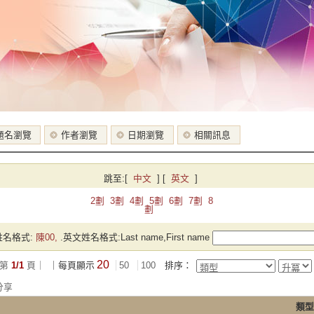
題名瀏覽
作者瀏覽
日期瀏覽
相關訊息
跳至:
[
中文
]
[
英文
]
2劃
3劃
4劃
5劃
6劃
7劃
8
劃
名格式:
陳00,
.英文姓名格式:Last name,First name
20
第
1/1
頁｜
｜每頁顯示
50
100
排序：
分享
類型