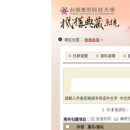
現在位置：
機構典藏
>
社群瀏覽
資料瀏覽
請輸入作者前幾個字母或中文字: 中文姓
1
共
2
筆資料｜
友善列印
轉寄
將所勾選項目：
序號
篇名/題名