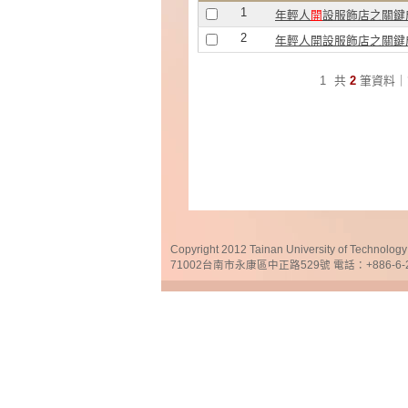
1
年輕人
開
設服飾店之關鍵
2
年輕人開設服飾店之關鍵成
1
共
2
筆資料｜
Copyright 2012 Tainan University of Te
71002台南市永康區中正路529號 電話：+886-6-25