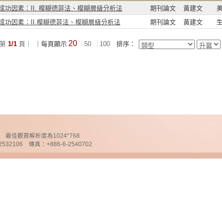
成功因素：II. 模糊德菲法、模糊層級分析法
期刊論文
黃建文
功因素：II.模糊德菲法、模糊層級分析法
期刊論文
黃建文
20
第
1/1
頁｜
｜每頁顯示
50
100
排序：
chnology 最佳觀賞解析度為1024*768
32106 傳真：+886-6-2540702