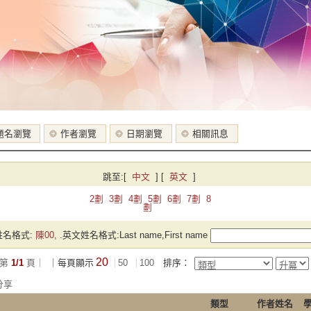
題名瀏覽
作者瀏覽
日期瀏覽
相關訊息
跳至:
[
中文
]
[
英文
]
2劃
3劃
4劃
5劃
6劃
7劃
8
劃
名格式:
陳00,
.英文姓名格式:Last name,First name
20
第
1/1
頁｜
｜每頁顯示
50
100
排序：
分享
類型
作者姓名