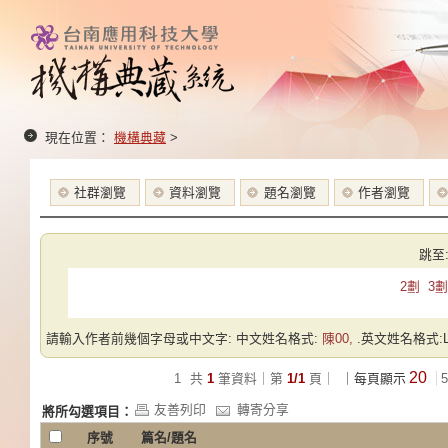
現在位置：
機構典藏
>
社群瀏覽
資料瀏覽
題名瀏覽
作者瀏覽
跳至
2劃
3劃
請輸入作者前幾個字母或中文字: 中文姓名格式:
陳00,
.英文姓名格式:Las
20
1
共
1
筆資料｜第
1/1
頁｜
｜每頁顯示
5
友善列印
轉寄分享
將所勾選項目：
序號
篇名/題名