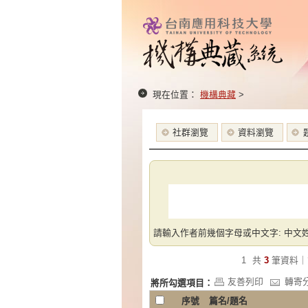
現在位置：
機構典藏
>
社群瀏覽
資料瀏覽
請輸入作者前幾個字母或中文字: 中文姓
1
共
3
筆資料｜
友善列印
轉寄
將所勾選項目：
序號
篇名/題名