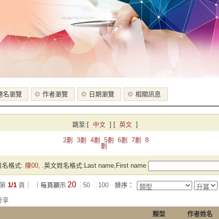
題名瀏覽
作者瀏覽
日期瀏覽
相關訊息
跳至:
[
中文
]
[
英文
]
2劃
3劃
4劃
5劃
6劃
7劃
8
劃
名格式:
陳00,
.英文姓名格式:Last name,First name
20
第
1/1
頁｜
｜每頁顯示
50
100
排序：
分享
類型
作者姓名