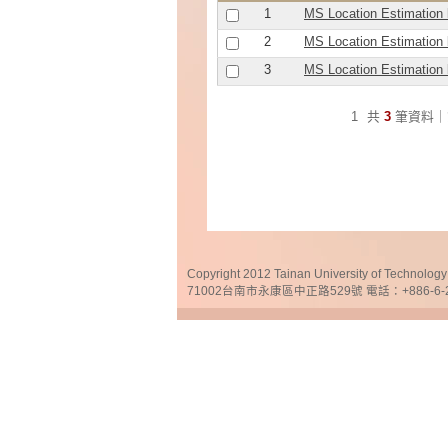
1
MS Location Estimation b
2
MS Location Estimation b
3
MS Location Estimation b
1
共
3
筆資料｜
Copyright 2012 Tainan University of Te
71002台南市永康區中正路529號 電話：+886-6-25