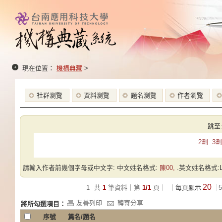
現在位置：
機構典藏
>
社群瀏覽
資料瀏覽
題名瀏覽
作者瀏覽
跳至
2劃
3劃
請輸入作者前幾個字母或中文字: 中文姓名格式:
陳00,
.英文姓名格式:Las
20
1
共
1
筆資料｜第
1/1
頁｜
｜每頁顯示
5
友善列印
轉寄分享
將所勾選項目：
序號
篇名/題名