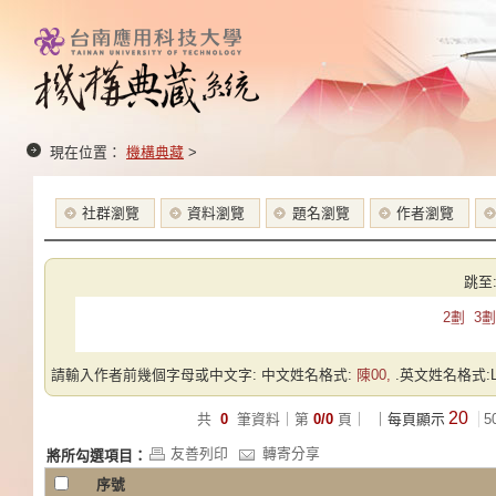
現在位置：
機構典藏
>
社群瀏覽
資料瀏覽
題名瀏覽
作者瀏覽
跳至
2劃
3劃
請輸入作者前幾個字母或中文字: 中文姓名格式:
陳00,
.英文姓名格式:Las
20
共
0
筆資料｜第
0/0
頁｜
｜每頁顯示
5
友善列印
轉寄分享
將所勾選項目：
序號