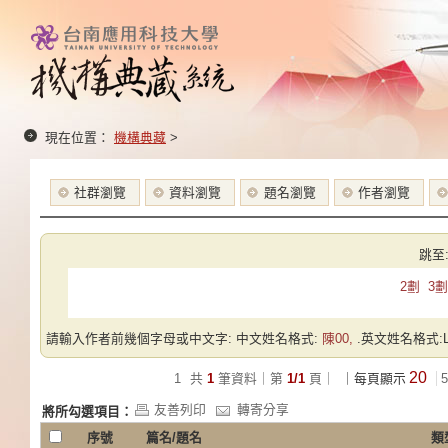
現在位置：
機構典藏
>
社群瀏覽
資料瀏覽
題名瀏覽
作者瀏覽
跳至
2劃
3劃
請輸入作者前幾個字母或中文字: 中文姓名格式:
陳00,
.英文姓名格式:Las
20
1
共
1
筆資料｜第
1/1
頁｜
｜每頁顯示
5
友善列印
轉寄分享
將所勾選項目：
序號
篇名/題名
類