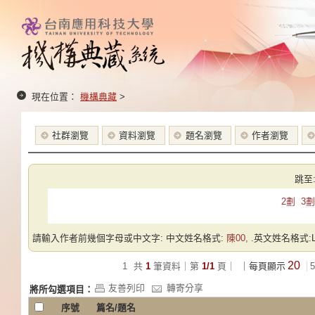
現在位置：
機構典藏
>
社群瀏覽
資料瀏覽
題名瀏覽
作者瀏覽
跳至
2劃
3劃
請輸入作者前幾個字母或中文字: 中文姓名格式:
陳00,
.英文姓名格式:Las
20
1
共
1
筆資料｜第
1/1
頁｜
｜每頁顯示
5
友善列印
轉寄分享
將所勾選項目：
序號
篇名/題名