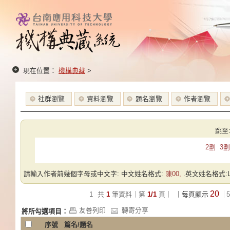
現在位置：
機構典藏
>
社群瀏覽
資料瀏覽
題名瀏覽
作者瀏覽
跳至
2劃
3劃
請輸入作者前幾個字母或中文字: 中文姓名格式:
陳00,
.英文姓名格式:Las
20
1
共
1
筆資料｜第
1/1
頁｜
｜每頁顯示
5
友善列印
轉寄分享
將所勾選項目：
序號
篇名/題名