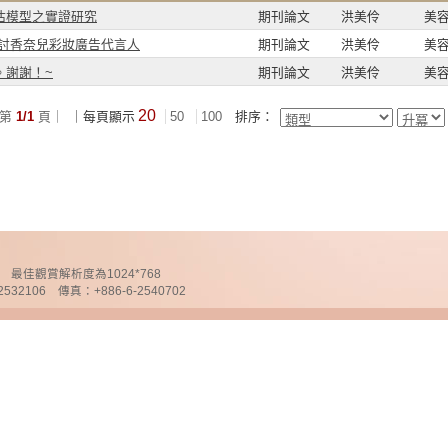
估模型之實證研究
期刊論文
洪美伶
美
探討香奈兒彩妝廣告代言人
期刊論文
洪美伶
美
。謝謝！~
期刊論文
洪美伶
美
20
第
1/1
頁｜
｜每頁顯示
50
100
排序：
chnology 最佳觀賞解析度為1024*768
32106 傳真：+886-6-2540702