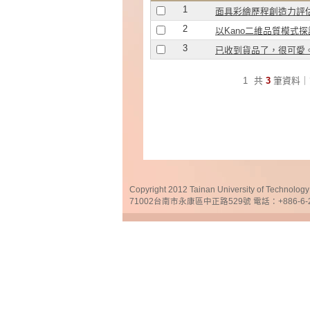
1
面具彩繪歷程創造力評
2
以Kano二維品質模式
3
已收到貨品了，很可愛
1
共
3
筆資料｜
Copyright 2012 Tainan University of Te
71002台南市永康區中正路529號 電話：+886-6-25