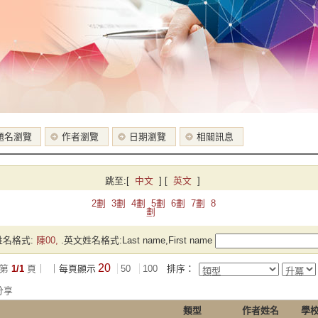
題名瀏覽
作者瀏覽
日期瀏覽
相關訊息
跳至:
[
中文
]
[
英文
]
2劃
3劃
4劃
5劃
6劃
7劃
8
劃
名格式:
陳00,
.英文姓名格式:Last name,First name
20
第
1/1
頁｜
｜每頁顯示
50
100
排序：
分享
類型
作者姓名
學