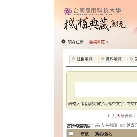
現在位置：
機構典藏
>
社群瀏覽
資料瀏覽
請輸入作者前幾個字母或中文字: 中文姓
1
共
3
筆資料｜
友善列印
轉寄
將所勾選項目：
序號
篇名/題名