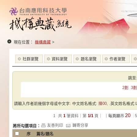
現在位置：
機構典藏
>
社群瀏覽
資料瀏覽
題名瀏覽
作者瀏覽
跳至
2劃
3劃
請輸入作者前幾個字母或中文字: 中文姓名格式:
陳00,
.英文姓名格式:Las
20
1
共
1
筆資料｜第
1/1
頁｜
｜每頁顯示
5
友善列印
轉寄分享
將所勾選項目：
序
篇名/題名