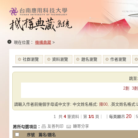
現在位置：
機構典藏
>
社群瀏覽
資料瀏覽
題名瀏覽
作者瀏覽
跳至
2劃
3劃
請輸入作者前幾個字母或中文字: 中文姓名格式:
陳00,
.英文姓名格式:Las
20
1
共
4
筆資料｜第
1/1
頁｜
｜每頁顯示
5
友善列印
轉寄分享
將所勾選項目：
序號
篇名/題名