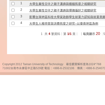
1
大學生異性交往之親子溝通與婚姻態度之相關研究
2
大學生異性交往之親子溝通與擇偶偏好之相關研究
3
影響台灣地區科技大學家政群學生就業力認知與就業意
4
大學生人格特質與消費態度之研究--以臺南地區為例
20
1
共
4
筆資料｜第
1/1
頁｜
｜每頁顯示
5
Copyright 2012 Tainan University of Technology 最佳觀賞解析度為1024*768
71002台南市永康區中正路529號 電話：+886-6-2532106 傳真：+886-6-25407