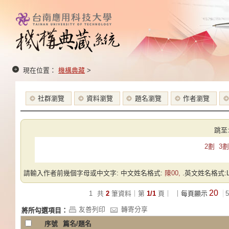
現在位置：
機構典藏
>
社群瀏覽
資料瀏覽
題名瀏覽
作者瀏覽
跳至
2劃
3劃
請輸入作者前幾個字母或中文字: 中文姓名格式:
陳00,
.英文姓名格式:Las
20
1
共
2
筆資料｜第
1/1
頁｜
｜每頁顯示
5
友善列印
轉寄分享
將所勾選項目：
序號
篇名/題名