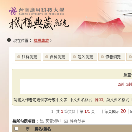
現在位置：
機構典藏
>
社群瀏覽
資料瀏覽
題名瀏覽
作者瀏覽
跳至
2劃
3劃
請輸入作者前幾個字母或中文字: 中文姓名格式:
陳00,
.英文姓名格式:Las
20
1
共
1
筆資料｜第
1/1
頁｜
｜每頁顯示
5
友善列印
轉寄分享
將所勾選項目：
序
篇名/題名