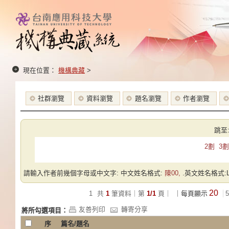
現在位置：
機構典藏
>
社群瀏覽
資料瀏覽
題名瀏覽
作者瀏覽
跳至
2劃
3劃
請輸入作者前幾個字母或中文字: 中文姓名格式:
陳00,
.英文姓名格式:Las
20
1
共
1
筆資料｜第
1/1
頁｜
｜每頁顯示
5
友善列印
轉寄分享
將所勾選項目：
序
篇名/題名