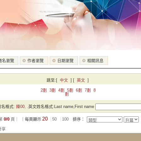
題名瀏覽
作者瀏覽
日期瀏覽
相關訊息
跳至:
[
中文
]
[
英文
]
2劃
3劃
4劃
5劃
6劃
7劃
8
劃
名格式:
陳00,
.英文姓名格式:Last name,First name
20
第
0/0
頁｜
｜每頁顯示
50
100
排序：
分享