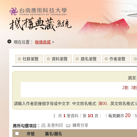
現在位置：
機構典藏
>
社群瀏覽
資料瀏覽
題名瀏覽
作者瀏覽
跳至
2劃
3劃
請輸入作者前幾個字母或中文字: 中文姓名格式:
陳00,
.英文姓名格式:Las
20
1
共
1
筆資料｜第
1/1
頁｜
｜每頁顯示
5
友善列印
轉寄分享
將所勾選項目：
序號
篇名/題名