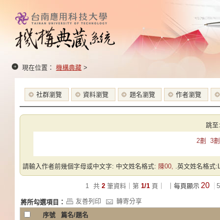
現在位置：
機構典藏
>
社群瀏覽
資料瀏覽
題名瀏覽
作者瀏覽
跳至
2劃
3劃
請輸入作者前幾個字母或中文字: 中文姓名格式:
陳00,
.英文姓名格式:Las
20
1
共
2
筆資料｜第
1/1
頁｜
｜每頁顯示
5
友善列印
轉寄分享
將所勾選項目：
序號
篇名/題名