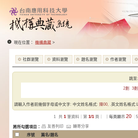
現在位置：
機構典藏
>
社群瀏覽
資料瀏覽
題名瀏覽
作者瀏覽
跳至
2劃
3劃
請輸入作者前幾個字母或中文字: 中文姓名格式:
陳00,
.英文姓名格式:Las
20
1
共
1
筆資料｜第
1/1
頁｜
｜每頁顯示
5
友善列印
轉寄分享
將所勾選項目：
序號
篇名/題名