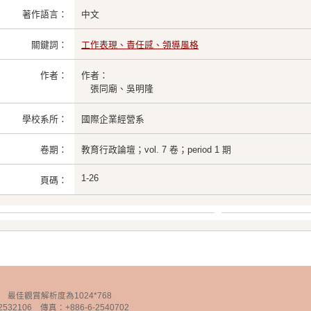
著作語言：
中文
關鍵詞：
工作表現、責任感、領導風格
作者：
作者：
張同廟、吳明隆
學校系所：
國際企業經營系
卷期：
教育行政論壇；vol. 7 卷；period 1 期
1-26
頁碼：
chnology 最佳觀賞解析度為1024*768
32106 傳真：+886-6-2540702