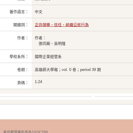
著作語言：
中文
關鍵詞：
正向領導、信任、組織公民行為
作者：
作者：
張同廟、吳明隆
學校系所：
國際企業經營系
卷期：
高雄師大學報；vol. 0 卷；period 39 期
1-24
頁碼：
chnology 最佳觀賞解析度為1024*768